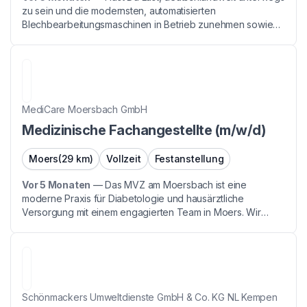
zu sein und die modernsten, automatisierten
Blechbearbeitungsmaschinen in Betrieb zunehmen sowie
Wartungs- und Reparaturarbeiten durchzuführen? Dann
komm zu LVD Deutschland! Nach einer gründlichen
Einarbeitun...
MediCare Moersbach GmbH
Medizinische Fachangestellte (m/w/d)
Moers
(29 km)
Vollzeit
Festanstellung
Vor 5 Monaten
—
Das MVZ am Moersbach ist eine
moderne Praxis für Diabetologie und hausärztliche
Versorgung mit einem engagierten Team in Moers. Wir
bieten eine ganzheitliche Betreuung von Patient:innen mit
Diabetes mellitus und anderen chronischen Erkrankungen –
gem...
Schönmackers Umweltdienste GmbH & Co. KG NL Kempen