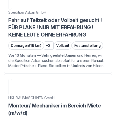
Spedition Askari GmbH
Fahr auf Teilzeit oder Vollzeit gesucht !
FÜR PLANE ! NUR MIT ERFAHRUNG !
KEINE LEUTE OHNE ERFAHRUNG
Dormagen
(16 km)
+3
Vollzeit
Festanstellung
Vor 10 Monaten
—
Sehr geehrte Damen und Herren, wir,
die Spedition Askari suchen ab sofort für unseren Renault
Master Pritsche + Plane. Sie sollten im Umkreis von Hilden
bzw. im Ruhrgebiet wohnen. Bitte nur Leute die schonmal
Plane gefahren haben. Bitte flexibel se...
HKL BAUMASCHINEN GmbH
Monteur/ Mechaniker im Bereich Miete
(m/w/d)