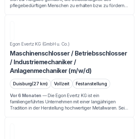
pflegebedürftigen Menschen zu erhalten bzw. zu fördern
und die Genesung in seiner gewohnten Umgebung
individuell und kulturnah zu unterstützen. Zum
schnellstmög...
Egon Evertz KG (GmbH u. Co.)
Maschinenschlosser / Betriebsschlosser
/ Industriemechaniker /
Anlagenmechaniker (m/w/d)
Duisburg
(27 km)
Vollzeit
Festanstellung
Vor 6 Monaten
—
Die Egon Evertz KG ist ein
familiengeführtes Unternehmen mit einer langjährigen
Tradition in der Herstellung hochwertiger Metallwaren. Seit
unserer Gründung im Jahr 1950 haben wir uns zu einem
führenden Anbieter von Präzisionskomponenten und
Metallba...