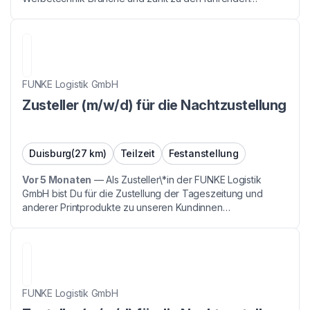
Anbietern für innovative, hochwertige Werbelösungen.
Unsere Fokus-Bereiche sind **Folierung &amp; Be...
FUNKE Logistik GmbH
Zusteller (m/w/d) für die Nachtzustellung
Duisburg
(27 km)
Teilzeit
Festanstellung
Vor 5 Monaten
—
Als Zusteller\*in der FUNKE Logistik
GmbH bist Du für die Zustellung der Tageszeitung und
anderer Printprodukte zu unseren Kundinnen
verantwortlich. Der Einsatz findet flexibel in den späten
Nacht- und frühen Morgenstunden zwischen 1:00 Uhr und
06:00...
FUNKE Logistik GmbH