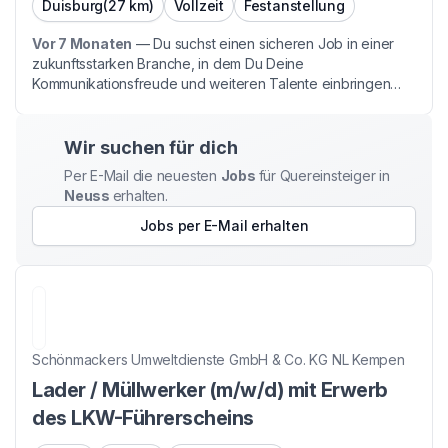
Duisburg
(27 km)
Vollzeit
Festanstellung
Vor 7 Monaten
—
Du suchst einen sicheren Job in einer
zukunftsstarken Branche, in dem Du Deine
Kommunikationsfreude und weiteren Talente einbringen
kannst? Du arbeitest gern in einem netten Team und
behältst den Überblick bei unterschiedlichen
Kundenanliegen? Wenn d...
Wir suchen für dich
Per E-Mail die neuesten
Jobs
für Quereinsteiger
in
Neuss
erhalten.
Jobs per E-Mail erhalten
Schönmackers Umweltdienste GmbH & Co. KG NL Kempen
Lader / Müllwerker (m/w/d) mit Erwerb
des LKW-Führerscheins