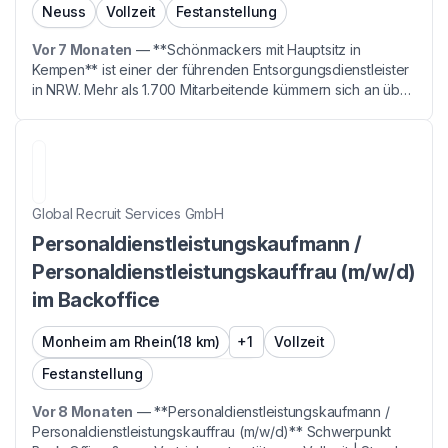
Neuss
Vollzeit
Festanstellung
Vor 7 Monaten
—
**Schönmackers mit Hauptsitz in
Kempen** ist einer der führenden Entsorgungsdienstleister
in NRW. Mehr als 1.700 Mitarbeitende kümmern sich an über
20 Standorten darum, dass Wertstoffe recycelt und
Reststoffe fachgerecht entsorgt werden. Wir bieten s...
Global Recruit Services GmbH
Personaldienstleistungskaufmann /
Personaldienstleistungskauffrau (m/w/d)
im Backoffice
Monheim am Rhein
(18 km)
+1
Vollzeit
Festanstellung
Vor 8 Monaten
—
**Personaldienstleistungskaufmann /
Personaldienstleistungskauffrau (m/w/d)** Schwerpunkt