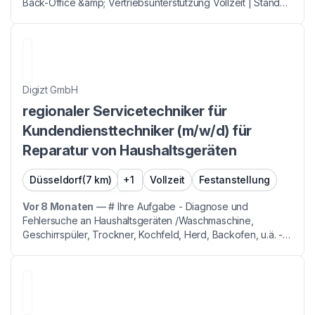
Back-Office &amp; Vertriebsunterstützung Vollzeit | Standort
Monheim am Rhein oder Duisburg **Über uns** Wir
gehören zu den erfolgreichsten Unternehmen in unse...
Digizt GmbH
regionaler Servicetechniker für
Kundendiensttechniker (m/w/d) für
Reparatur von Haushaltsgeräten
Düsseldorf
(7 km)
+1
Vollzeit
Festanstellung
Vor 8 Monaten
—
# Ihre Aufgabe - Diagnose und
Fehlersuche an Haushaltsgeräten /Waschmaschine,
Geschirrspüler, Trockner, Kochfeld, Herd, Backofen, u.ä. -
Beratung und Verkauf von Ersatzteilen und
Reparaturleistungen - Kurzprotokoll der Tätigkeit über
Tablet &amp; Sm...