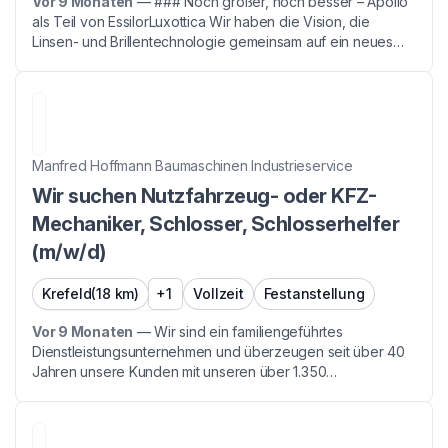
Vor 9 Monaten
—
### Noch größer, noch besser – Apollo
als Teil von EssilorLuxottica Wir haben die Vision, die
Linsen- und Brillentechnologie gemeinsam auf ein neues
Level zu heben und global zu etablieren. Unser Sortiment
aus eigenen Modellen und internationalen To...
Manfred Hoffmann Baumaschinen Industrieservice
Wir suchen Nutzfahrzeug- oder KFZ-
Mechaniker, Schlosser, Schlosserhelfer
(m/w/d)
Krefeld
(18 km)
+1
Vollzeit
Festanstellung
Vor 9 Monaten
—
Wir sind ein familiengeführtes
Dienstleistungsunternehmen und überzeugen seit über 40
Jahren unsere Kunden mit unseren über 1.350
Baumaschinen und unseren Full-Service-Ideen. Jede Hand
und jede Idee unserer über 160 Mitarbeiter sind uns wichtig.
Wir ...