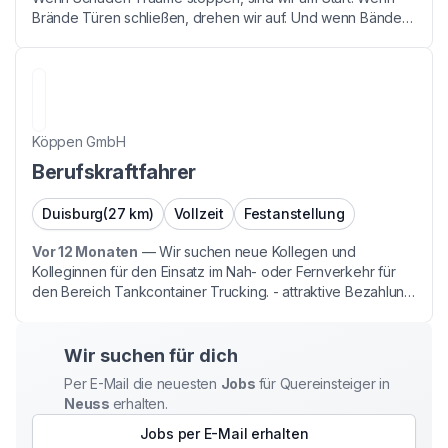
Brände Türen schließen, drehen wir auf. Und wenn Bänder
stillstehen, setzen wir alle Hebel in Bewegung. Wir sind der
weltgrößte Schadensanierer mit über 1.200 ...
Köppen GmbH
Berufskraftfahrer
Duisburg
(27 km)
Vollzeit
Festanstellung
Vor 12 Monaten
—
Wir suchen neue Kollegen und
Kolleginnen für den Einsatz im Nah- oder Fernverkehr für
den Bereich Tankcontainer Trucking. - attraktive Bezahlung
- Zusatzleistungen: Zahnzusatzversicherung, Betriebliche
Altersvorsorge, Auslandskrankenversicherung - ...
Wir suchen für dich
Per E-Mail die neuesten
Jobs
für Quereinsteiger
in
Neuss
erhalten.
Jobs per E-Mail erhalten