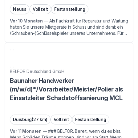
Neuss
Vollzeit
Festanstellung
Vor 10 Monaten
—
Als Fachkraft für Reparatur und Wartung
halten Sie unsere Mietgeräte in Schuss und sind damit ein
(Schrauben-)Schlüsselspieler unseres Unternehmens. Für
unseren Betrieb in **Neuss** suchen wir
zum **nächstmöglichen Zeitpunkt** Verstärkung als: # M...
BELFOR Deutschland GmbH
Baunaher Handwerker
(m/w/d)*/Vorarbeiter/Meister/Polier als
Einsatzleiter Schadstoffsanierung MCL
Duisburg
(27 km)
Vollzeit
Festanstellung
Vor 11 Monaten
—
### BELFOR. Bereit, wenn du es bist.
Wenn Schäden Träume stoppen, sind wir am Start. Wenn