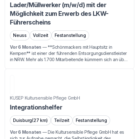
Lader/Müllwerker (m/w/d) mit der
Möglichkeit zum Erwerb des LKW-
Führerscheins
Neuss
Vollzeit
Festanstellung
Vor 6 Monaten
—
**Schönmackers mit Hauptsitz in
Kempen** ist einer der führenden Entsorgungsdienstleister
in NRW. Mehr als 1.700 Mitarbeitende kümmern sich an über
20 Standorten darum, dass Wertstoffe recycelt und
Reststoffe fachgerecht entsorgt werden. Wir bieten s...
KUSEP Kultursensible Pflege GmbH
Integrationshelfer
Duisburg
(27 km)
Teilzeit
Festanstellung
Vor 6 Monaten
—
Die Kultursensible Pflege GmbH hat es
sich zur Aufgabe gemacht, die Selbständigkeit des