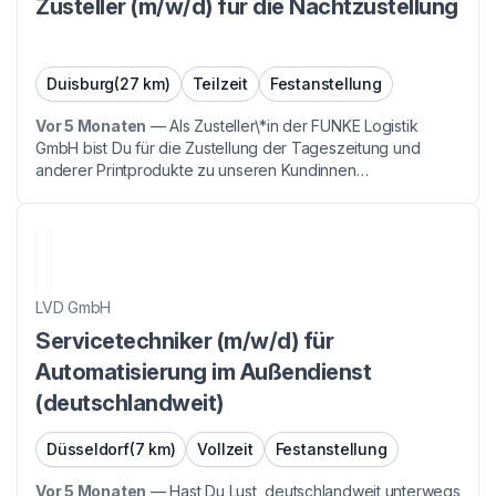
Zusteller (m/w/d) für die Nachtzustellung
Duisburg
(27 km)
Teilzeit
Festanstellung
Vor 5 Monaten
—
Als Zusteller\*in der FUNKE Logistik
GmbH bist Du für die Zustellung der Tageszeitung und
anderer Printprodukte zu unseren Kundinnen
verantwortlich. Der Einsatz findet flexibel in den späten
Nacht- und frühen Morgenstunden zwischen 0:00 Uhr und
06:00...
LVD GmbH
Servicetechniker (m/w/d) für
Automatisierung im Außendienst
(deutschlandweit)
Düsseldorf
(7 km)
Vollzeit
Festanstellung
Vor 5 Monaten
—
Hast Du Lust, deutschlandweit unterwegs