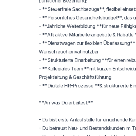
pünktlicher Bezahlung;

- **Steuerfreie Sachbezüge**, flexibel einsetz
- **Persönliches Gesundheitsbudget**, das üb
- **Jährliche Weiterbildung **für neue Fähigk
- **Attraktive Mitarbeiterangebote & Rabatte *
- **Dienstwagen zur flexiblen Überlassung*
Wunsch auch privat nutzbar

- **Strukturierte Einarbeitung **für einen reib
- **Kollegiales Team **mit kurzen Entscheid
Projektleitung & Geschäftsführung

- **Digitale HR-Prozesse **& strukturierte Ein
**An was Du arbeitest:**

- Du bist erste Anlaufstelle für eingehende Ku
- Du betreust Neu- und Bestandskunden im Ta