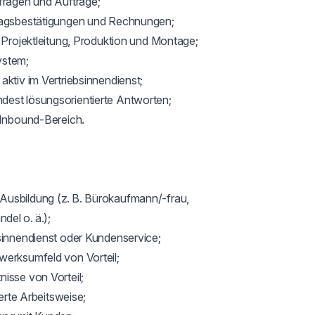
fragen und Aufträge;

tragsbestätigungen und Rechnungen;

 Projektleitung, Produktion und Montage;

stem;

ktiv im Vertriebsinnendienst;

est lösungsorientierte Antworten;

 Inbound-Bereich.

Ausbildung (z. B. Bürokaufmann/-frau, 
el o. ä.);

sinnendienst oder Kundenservice;

erksumfeld von Vorteil;

isse von Vorteil;

erte Arbeitsweise;
