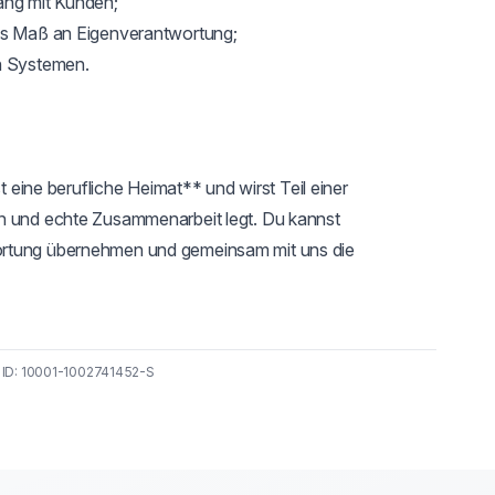
ng mit Kunden;

es Maß an Eigenverantwortung;

n Systemen.

t eine berufliche Heimat** und wirst Teil einer 
n und echte Zusammenarbeit legt. Du kannst 
ortung übernehmen und gemeinsam mit uns die 
 ID: 10001-1002741452-S