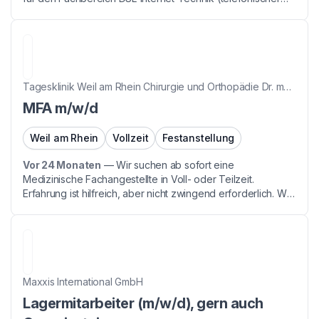
Kundenservice) Wir bieten Dir • Ø 2.500 Euro inkl. 250 €
Prämien oder mehr • Option auf Homeoffice...
Tagesklinik Weil am Rhein Chirurgie und Orthopädie Dr. med. Sami Tahiraj
MFA m/w/d
Weil am Rhein
Vollzeit
Festanstellung
Vor 24 Monaten
—
Wir suchen ab sofort eine
Medizinische Fachangestellte in Voll- oder Teilzeit.
Erfahrung ist hilfreich, aber nicht zwingend erforderlich. Wir
bieten: -Übertarifliche Bezahlung und geregelte
Arbeitszeiten. -Großzügige gewährte Urlaubstage und
Fortb...
Maxxis International GmbH
Lagermitarbeiter (m/w/d), gern auch