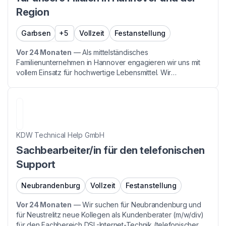
Region
Garbsen
+5
Vollzeit
Festanstellung
Vor 24 Monaten
—
Als mittelständisches
Familienunternehmen in Hannover engagieren wir uns mit
vollem Einsatz für hochwertige Lebensmittel. Wir
produzieren und verkaufen unsere Produkte in unseren
Filialen sowie im Lebensmitteleinzelhandel, hergestellt mit
Liebe zum F...
KDW Technical Help GmbH
Sachbearbeiter/in für den telefonischen
Support
Neubrandenburg
Vollzeit
Festanstellung
Vor 24 Monaten
—
Wir suchen für Neubrandenburg und
für Neustrelitz neue Kollegen als Kundenberater (m/w/div)
für den Fachbereich DSL-Internet-Technik (telefonischer