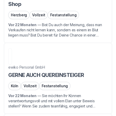
Shop
Herzberg
Vollzeit
Festanstellung
Vor 22 Monaten
—
Bist Du auch der Meinung, dass man
Verkaufen nicht lernen kann, sondern es einem im Blut
liegen muss? Bist Du bereit für Deine Chance in einer
Branche mit Zukunft - denn auch Du hast während der
Corona gemerkt, wie wichtig Telekommunikation ist. Dann...
ewiko Personal GmbH
GERNE AUCH QUEREINSTEIGER
Köln
Vollzeit
Festanstellung
Vor 22 Monaten
—
Sie möchten Ihr Können
verantwortungsvoll und mit vollem Elan unter Beweis
stellen? Wenn Sie zudem teamfähig, engagiert und
ehrgeizig sind, suchen wir genau Sie! Wir, die Firma ewiko