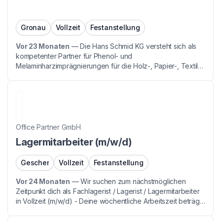
Gronau
Vollzeit
Festanstellung
Vor 23 Monaten
—
Die Hans Schmid KG versteht sich als
kompetenter Partner für Phenol- und
Melaminharzimprägnierungen für die Holz-, Papier-, Textil-
und Automobilzulieferer-Industrie mit ihren verschiedenen
Anwendungstechnologien. Fortschrittliche Technologien
und e...
Office Partner GmbH
Lagermitarbeiter (m/w/d)
Gescher
Vollzeit
Festanstellung
Vor 24 Monaten
—
Wir suchen zum nächstmöglichen
Zeitpunkt dich als Fachlagerist / Lagerist / Lagermitarbeiter
in Vollzeit (m/w/d) - Deine wöchentliche Arbeitszeit beträgt
40 Stunden - Der Dienstplan wird monatlich im voraus
erstellt und gibt Dir Planungssicherheit ...