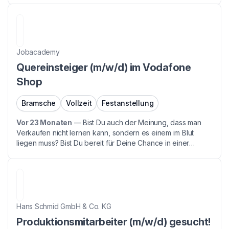
mit Respekt. Um unseren PatientInnen die Möglichkeit...
Jobacademy
Quereinsteiger (m/w/d) im Vodafone
Shop
Bramsche
Vollzeit
Festanstellung
Vor 23 Monaten
—
Bist Du auch der Meinung, dass man
Verkaufen nicht lernen kann, sondern es einem im Blut
liegen muss? Bist Du bereit für Deine Chance in einer
Branche mit Zukunft - denn auch Du hast während der
Corona gemerkt, wie wichtig Telekommunikation ist. Dann...
Hans Schmid GmbH & Co. KG
Produktionsmitarbeiter (m/w/d) gesucht!