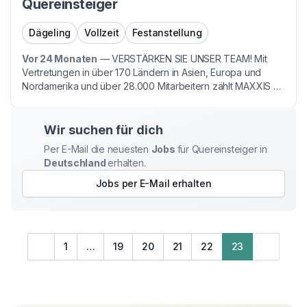
Quereinsteiger
Dägeling
Vollzeit
Festanstellung
Vor 24 Monaten
—
VERSTÄRKEN SIE UNSER TEAM! Mit
Vertretungen in über 170 Ländern in Asien, Europa und
Nordamerika und über 28.000 Mitarbeitern zählt MAXXIS zu
den am schnellsten wachsenden Reifenherstellern weltweit.
Wir, die Maxxis International GmbH sind als deut...
Wir suchen für dich
Per E-Mail die neuesten
Jobs
für Quereinsteiger
in
Deutschland
erhalten.
Jobs per E-Mail erhalten
1
…
19
20
21
22
23