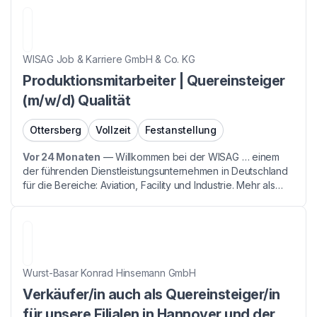
WISAG Job & Karriere GmbH & Co. KG
Produktionsmitarbeiter | Quereinsteiger
(m/w/d) Qualität
Ottersberg
Vollzeit
Festanstellung
Vor 24 Monaten
—
Willkommen bei der WISAG … einem
der führenden Dienstleistungsunternehmen in Deutschland
für die Bereiche: Aviation, Facility und Industrie. Mehr als
50.000 Mitarbeiterinnen und Mitarbeiter sind Tag für Tag
bei uns im Einsatz. Die WISAG Logistikdie...
Wurst-Basar Konrad Hinsemann GmbH
Verkäufer/in auch als Quereinsteiger/in
für unsere Filialen in Hannover und der