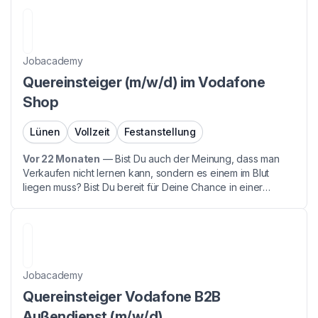
Personal GmbH, sind ein bundesweit agierendes
Personaldienstleistu...
Jobacademy
Quereinsteiger (m/w/d) im Vodafone
Shop
Lünen
Vollzeit
Festanstellung
Vor 22 Monaten
—
Bist Du auch der Meinung, dass man
Verkaufen nicht lernen kann, sondern es einem im Blut
liegen muss? Bist Du bereit für Deine Chance in einer
Branche mit Zukunft - denn auch Du hast während der
Corona gemerkt, wie wichtig Telekommunikation ist. Dann...
Jobacademy
Quereinsteiger Vodafone B2B
Außendienst (m/w/d)