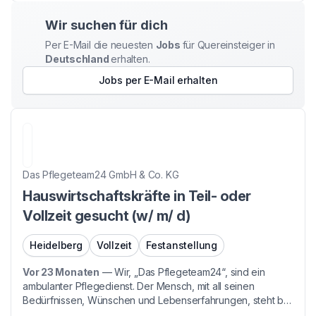
Corona gemerkt, wie wichtig Telekommunikation ist. Dann...
Wir suchen für dich
Per E-Mail die neuesten
Jobs
für Quereinsteiger
in
Deutschland
erhalten.
Jobs per E-Mail erhalten
Das Pflegeteam24 GmbH & Co. KG
Hauswirtschaftskräfte in Teil- oder
Vollzeit gesucht (w/ m/ d)
Heidelberg
Vollzeit
Festanstellung
Vor 23 Monaten
—
Wir, „Das Pflegeteam24“, sind ein
ambulanter Pflegedienst. Der Mensch, mit all seinen
Bedürfnissen, Wünschen und Lebenserfahrungen, steht bei
uns im Mittelpunkt. Wir begegnen ihm auf Augenhöhe und