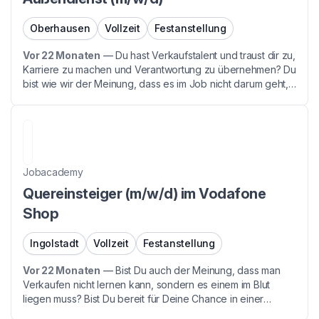
Oberhausen
Vollzeit
Festanstellung
Vor 22 Monaten
—
Du hast Verkaufstalent und traust dir zu,
Karriere zu machen und Verantwortung zu übernehmen? Du
bist wie wir der Meinung, dass es im Job nicht darum geht,
Zeit abzusitzen, sondern flexibel Ergebnisse zu erzielen?
Perfekt, dann lass uns uns kennen le...
Jobacademy
Quereinsteiger (m/w/d) im Vodafone
Shop
Ingolstadt
Vollzeit
Festanstellung
Vor 22 Monaten
—
Bist Du auch der Meinung, dass man
Verkaufen nicht lernen kann, sondern es einem im Blut
liegen muss? Bist Du bereit für Deine Chance in einer
Branche mit Zukunft - denn auch Du hast während der