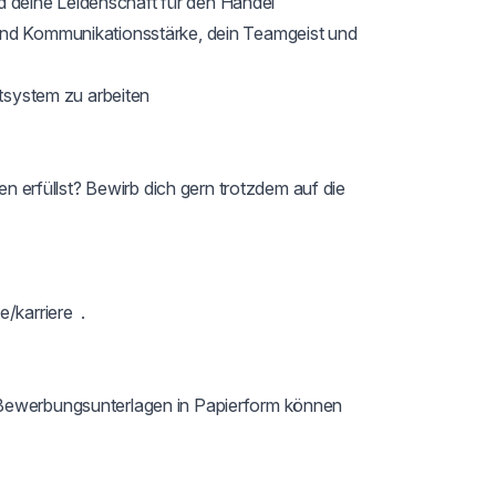
deine Leidenschaft für den Handel

und Kommunikationsstärke, dein Teamgeist und 
tsystem zu arbeiten

gen erfüllst? Bewirb dich gern trotzdem auf die 
karriere  .

 Bewerbungsunterlagen in Papierform können 