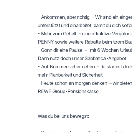
- Ankommen, aber richtig  – Wir sind ein eing
unterstützt und einarbeitet, damit du dich sofor
- Mehr vom Gehalt  – eine attraktive Vergütu
PENNY sowie weitere Rabatte beim toom Ba
- Gönn dir eine Pause  –   mit 6 Wochen Urlau
Dann nutz doch unser Sabbatical-Angebot

- Auf Nummer sicher gehen  – du startest direkt 
mehr Planbarkeit und Sicherheit

- Heute schon an morgen denken  – wir bieten 
REWE Group-Pensionskasse

Was du bei uns bewegst:
