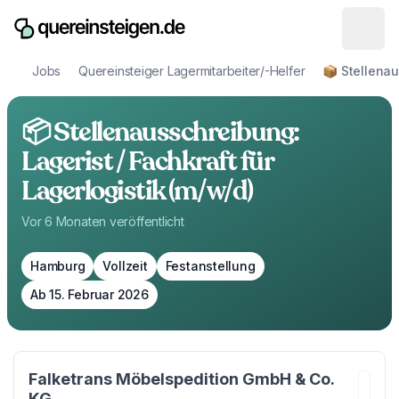
Jobs
Quereinsteiger Lagermitarbeiter/-Helfer
📦 Stellenau
📦 Stellenausschreibung:
Lagerist / Fachkraft für
Lagerlogistik (m/w/d)
Vor 6 Monaten
veröffentlicht
Hamburg
Vollzeit
Festanstellung
Ab 15. Februar 2026
Falketrans Möbelspedition GmbH & Co.
KG