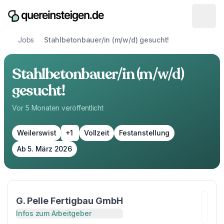
Jobs
Stahlbetonbauer/in (m/w/d) gesucht!
Stahlbetonbauer/in (m/w/d)
gesucht!
Vor 5 Monaten
veröffentlicht
Weilerswist
+1
Vollzeit
Festanstellung
Ab 5. März 2026
G. Pelle Fertigbau GmbH
Infos zum Arbeitgeber