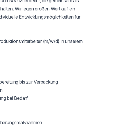
und 500 Mitarbeiter, die gemeinsam als 
alten. Wir legen großen Wert auf ein 
viduelle Entwicklungsmöglichkeiten für 
oduktionsmitarbeiter (m/w/d) in unserem 
gbereitung bis zur Verpackung

n

ng bei Bedarf

sicherungsmaßnahmen
