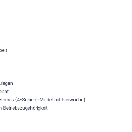
eit

ulagen

nat

ythmus (4-Schicht-Modell mit Freiwoche)

 Betriebszugehörigkeit
