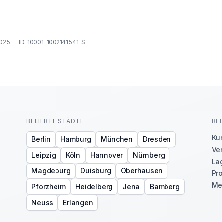
025 — ID: 10001-1002141541-S
BELIEBTE STÄDTE
BE
Ku
Berlin
Hamburg
München
Dresden
Ve
Leipzig
Köln
Hannover
Nürnberg
Lag
Magdeburg
Duisburg
Oberhausen
Pro
Me
Pforzheim
Heidelberg
Jena
Bamberg
Neuss
Erlangen