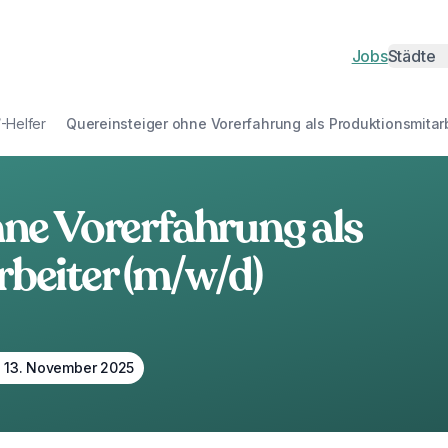
Jobs
Städte
Städte
Berlin
H
/-Helfer
Quereinsteiger ohne Vorerfahrung als Produktionsmitarb
Münche
D
Leipzig
Kö
hne Vorerfahrung als
Hannove
N
beiter (m/w/d)
Magdeb
Du
Oberhau
Pf
Heidelb
J
 13. November 2025
Bamber
N
Erlangen