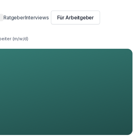
Ratgeber
Interviews
Für Arbeitgeber
amburg
eiter (m/w/d)
n
resden
ln
r
ürnberg
urg
isburg
sen
orzheim
erg
ena
g
euss