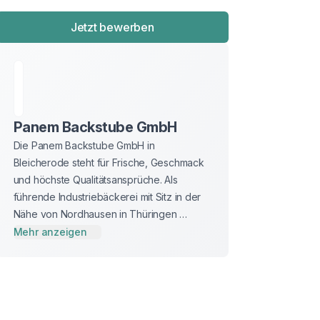
Jetzt bewerben
Panem Backstube GmbH
Die Panem Backstube GmbH in 
Bleicherode steht für Frische, Geschmack 
und höchste Qualitätsansprüche. Als 
führende Industriebäckerei mit Sitz in der 
Nähe von Nordhausen in Thüringen 
produzieren wir mit modernster 
Mehr anzeigen
Technologie eine vielfältige Palette an 
Backwaren für den 
Lebensmitteleinzelhandel. Unsere 
Spezialitäten umfassen unter anderen 
goldbraune Brötchen, saftiges 