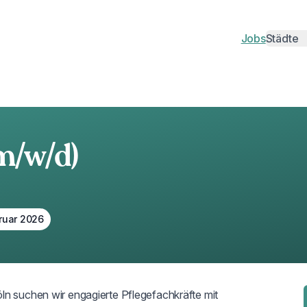
Jobs
Städte
Städte
Berlin
H
Münche
D
Leipzig
Kö
m/w/d)
Hannove
N
Magdeb
Du
bruar 2026
Oberhau
Pf
Heidelb
J
Bamber
N
ln suchen wir engagierte Pflegefachkräfte mit 
Erlangen