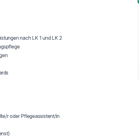
istungen nach LK 1 und LK 2

gspflege

gen

rds

te/r oder Pflegeassistent/in

nst)
