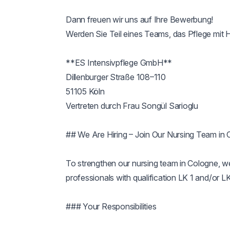
Dann freuen wir uns auf Ihre Bewerbung!

Werden Sie Teil eines Teams, das Pflege mit He
**ES Intensivpflege GmbH**

Dillenburger Straße 108–110

51105 Köln

Vertreten durch Frau Songül Sarioglu

## We Are Hiring – Join Our Nursing Team in 
To strengthen our nursing team in Cologne, we
professionals with qualification LK 1 and/or LK 2
### Your Responsibilities
