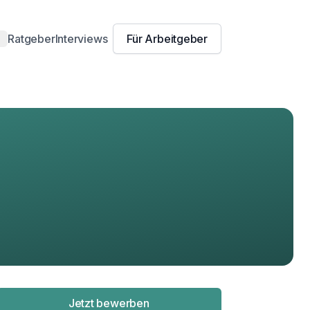
Ratgeber
Interviews
Für Arbeitgeber
amburg
n
resden
ln
r
ürnberg
urg
isburg
sen
orzheim
erg
ena
g
euss
Jetzt bewerben