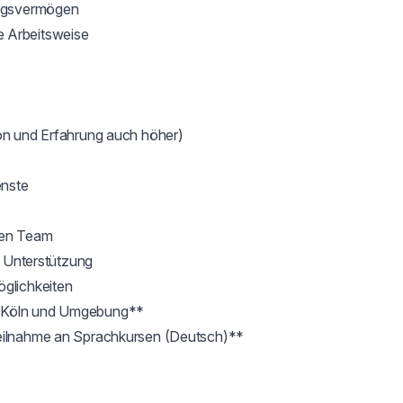
ungsvermögen

 Arbeitsweise

on und Erfahrung auch höher)

nste

ten Team

e Unterstützung

glichkeiten

n Köln und Umgebung**

Teilnahme an Sprachkursen (Deutsch)**
