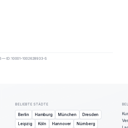
26 — ID: 10001-1002628933-S
BELIEBTE STÄDTE
BE
Ku
Berlin
Hamburg
München
Dresden
Ve
Leipzig
Köln
Hannover
Nürnberg
Lag