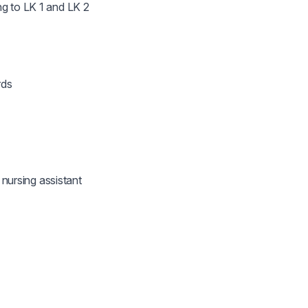
g to LK 1 and LK 2



ds

 nursing assistant
