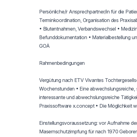
Persönliche/r Ansprechpartner/in für die Pat
Terminkoordination, Organisation des Praxisa
• Blutentnahmen, Verbandswechsel • Medizini
Befunddokumentation • Materialbestellung 
GOÄ

Rahmenbedingungen

Vergütung nach ETV Vivantes Tochtergesellsc
Wochenstunden • Eine abwechslungsreiche, sel
interessante und abwechslungsreiche Tätigkei
Praxissoftware x.concept • Die Möglichkeit wei
Einstellungsvoraussetzung: vor Aufnahme der 
Masernschutzimpfung für nach 1970 Geboren