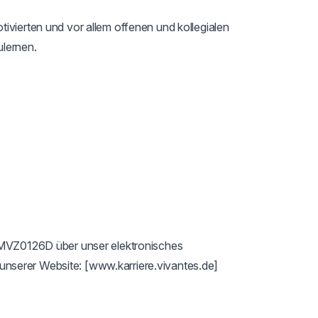
ivierten und vor allem offenen und kollegialen 
lernen.

 MVZ0126D über unser elektronisches 
nserer Website: [www.karriere.vivantes.de]