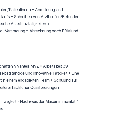
ienten/Patientinnen • Anmeldung und 
blaufs • Schreiben von Arztbriefen/Befunden 
sche Assistenztätigkeiten • 
und -Versorgung • Abrechnung nach EBM und 
haften Vivantes MVZ • Arbeitszeit 39 
bstständige und innovative Tätigkeit • Eine 
t in einem engagierten Team • Schulung zur 
terer fachlicher Qualifizierungen

Tätigkeit - Nachweis der Masernimmunität / 
e.
