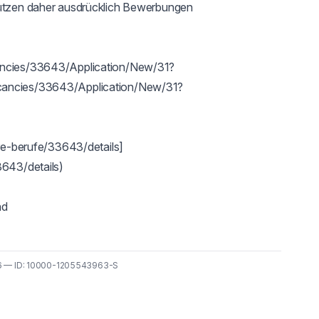
tützen daher ausdrücklich Bewerbungen 
cancies/33643/Application/New/31?
acancies/33643/Application/New/31?
ere-berufe/33643/details]
643/details)

nd
26 — ID: 10000-1205543963-S