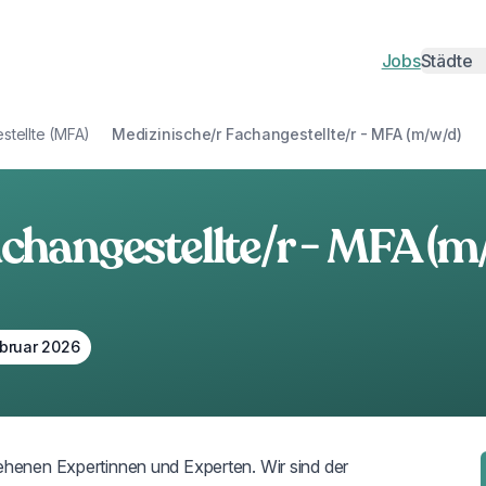
Jobs
Städte
Städte
Berlin
H
stellte (MFA)
Medizinische/r Fachangestellte/r - MFA (m/w/d)
Münche
D
Leipzig
Kö
changestellte/r - MFA (m
Hannove
N
Magdeb
Du
ebruar 2026
Oberhau
Pf
Heidelb
J
Bamber
N
ehenen Expertinnen und Experten. Wir sind der 
Erlangen