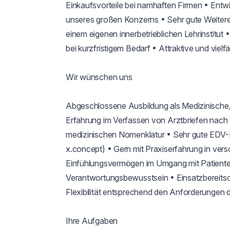
Einkaufsvorteile bei namhaften Firmen • Entwi
unseres großen Konzerns • Sehr gute Weiteren
einem eigenen innerbetrieblichen Lehrinstitut
bei kurzfristigem Bedarf • Attraktive und vielf
Wir wünschen uns

Abgeschlossene Ausbildung als Medizinische/r
Erfahrung im Verfassen von Arztbriefen nach 
medizinischen Nomenklatur • Sehr gute EDV-
x.concept) • Gern mit Praxiserfahrung in vers
Einfühlungsvermögen im Umgang mit Patienten
Verantwortungsbewusstsein • Einsatzbereitsch
Flexibilität entsprechend den Anforderungen d
Ihre Aufgaben
