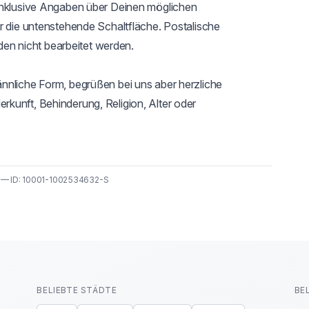
inklusive Angaben über Deinen möglichen 
r die untenstehende Schaltfläche. Postalische 
 nicht bearbeitet werden.

nnliche Form, begrüßen bei uns aber herzliche 
kunft, Behinderung, Religion, Alter oder 
6 — ID: 10001-1002534632-S
BELIEBTE STÄDTE
BE