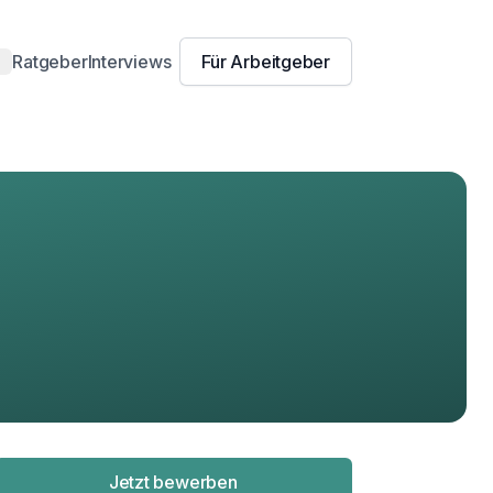
Ratgeber
Interviews
Für Arbeitgeber
amburg
n
resden
ln
r
ürnberg
urg
isburg
sen
orzheim
erg
ena
g
euss
Jetzt bewerben