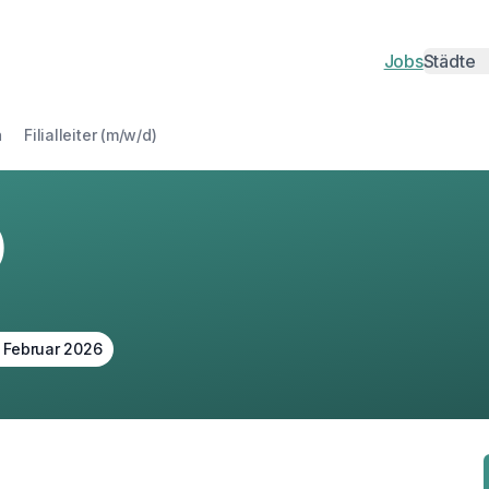
Jobs
Städte
Städte
Berlin
H
n
Filialleiter (m/w/d)
Münche
D
Leipzig
Kö
)
Hannove
N
Magdeb
Du
. Februar 2026
Oberhau
Pf
Heidelb
J
Bamber
N
Erlangen