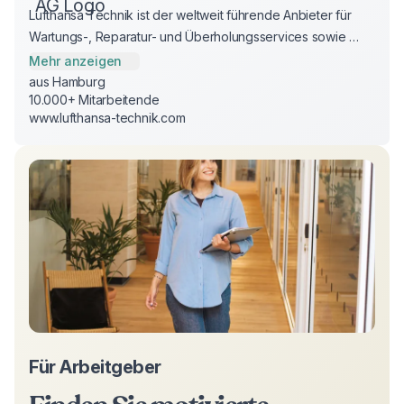
Lufthansa Technik ist der weltweit führende Anbieter für 
Wartungs-, Reparatur- und Überholungsservices sowie 
Modifikationen in der Luftfahrtindustrie. Mit mehr als 23.000 
Mehr anzeigen
Mitarbeitenden und über 30 internationalen 
aus Hamburg
10.000+ Mitarbeitende
Tochterunternehmen bietet die Lufthansa Technik Gruppe 
www.lufthansa-technik.com
rund 800 Kunden auf der ganzen Welt einen Komplett-
Service von Dienstleistungen rund um die Flugzeugtechnik.
Für Arbeitgeber